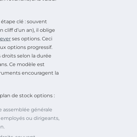
e étape clé : souvent
liff d’un an), il oblige
lever
ses options. Ceci
aux options progressif.
 droits selon la durée
 ans. Ce modèle est
truments encouragent la
lan de stock options :
une assemblée générale
s employés ou dirigeants,
n.