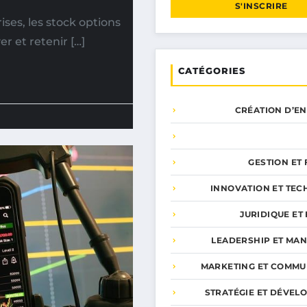
S'INSCRIRE
ises, les stock options
r et retenir […]
CATÉGORIES
CRÉATION D’E
GESTION ET
INNOVATION ET TEC
JURIDIQUE ET 
LEADERSHIP ET MA
MARKETING ET COMMU
STRATÉGIE ET DÉVEL