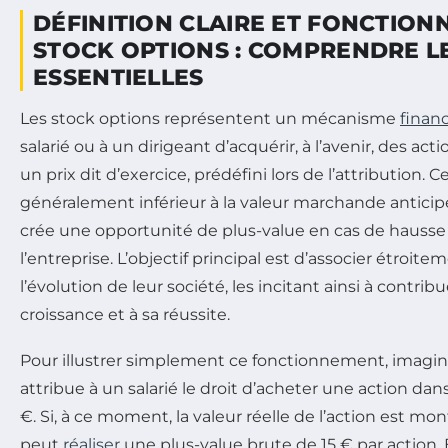
DÉFINITION CLAIRE ET FONCTIO
STOCK OPTIONS : COMPRENDRE L
ESSENTIELLES
Les stock options représentent un mécanisme
financ
salarié ou à un dirigeant d’acquérir, à l’avenir, des act
un prix dit d’exercice, prédéfini lors de l’attribution. C
généralement inférieur à la valeur marchande anticipé
crée une opportunité de plus-value en cas de hausse 
l’entreprise. L’objectif principal est d’associer étroite
l’évolution de leur société, les incitant ainsi à contri
croissance et à sa réussite.
Pour illustrer simplement ce fonctionnement, imagin
attribue à un salarié le droit d’acheter une action dans
€. Si, à ce moment, la valeur réelle de l’action est mont
peut
réaliser
une plus-value brute de 15 € par action. E