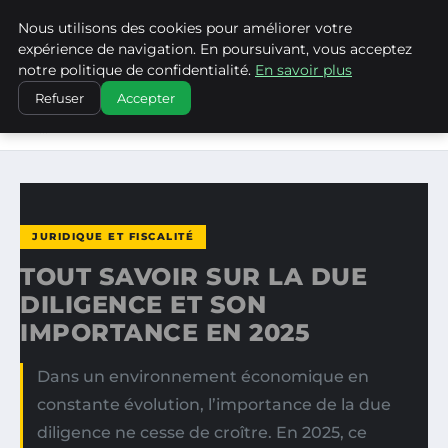
Nous utilisons des cookies pour améliorer votre
WP CAPE
expérience de navigation. En poursuivant, vous acceptez
notre politique de confidentialité.
En savoir plus
ACCUEIL
JURIDIQUE ET FISCALITÉ
Refuser
Accepter
TOUT SAVOIR SUR LA DUE DILIGENCE ET SON IMPORTANCE
EN…
JURIDIQUE ET FISCALITÉ
TOUT SAVOIR SUR LA DUE
DILIGENCE ET SON
IMPORTANCE EN 2025
Dans un environnement économique en
constante évolution, l’importance de la due
diligence ne cesse de croître. En 2025, ce