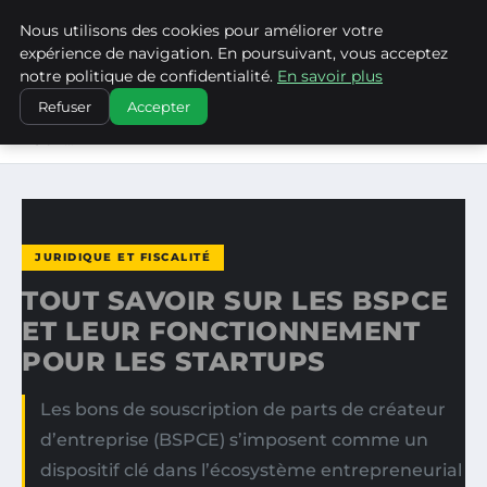
Nous utilisons des cookies pour améliorer votre
WP CAPE
expérience de navigation. En poursuivant, vous acceptez
notre politique de confidentialité.
En savoir plus
ACCUEIL
JURIDIQUE ET FISCALITÉ
Refuser
Accepter
TOUT SAVOIR SUR LES BSPCE ET LEUR FONCTIONNEMENT
POUR…
JURIDIQUE ET FISCALITÉ
TOUT SAVOIR SUR LES BSPCE
ET LEUR FONCTIONNEMENT
POUR LES STARTUPS
Les bons de souscription de parts de créateur
d’entreprise (BSPCE) s’imposent comme un
dispositif clé dans l’écosystème entrepreneurial