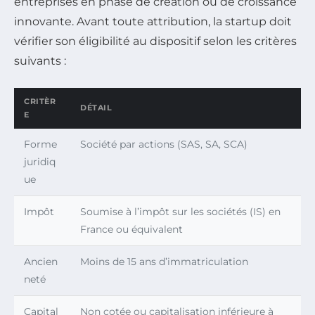
entreprises en phase de création ou de croissance
innovante. Avant toute attribution, la startup doit
vérifier son éligibilité au dispositif selon les critères
suivants :
CRITÈR
DÉTAIL
E
Forme
Société par actions (SAS, SA, SCA)
juridiq
ue
Impôt
Soumise à l’impôt sur les sociétés (IS) en
France ou équivalent
Ancien
Moins de 15 ans d’immatriculation
neté
Capital
Non cotée ou capitalisation inférieure à