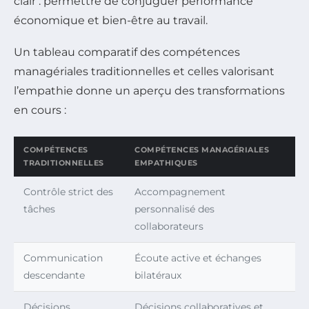
clair : permettre de conjuguer performance
économique et bien-être au travail.
Un tableau comparatif des compétences
managériales traditionnelles et celles valorisant
l’empathie donne un aperçu des transformations
en cours :
COMPÉTENCES
COMPÉTENCES MANAGÉRIALES
TRADITIONNELLES
EMPATHIQUES
Contrôle strict des
Accompagnement
tâches
personnalisé des
collaborateurs
Communication
Écoute active et échanges
descendante
bilatéraux
Décisions
Décisions collaboratives et