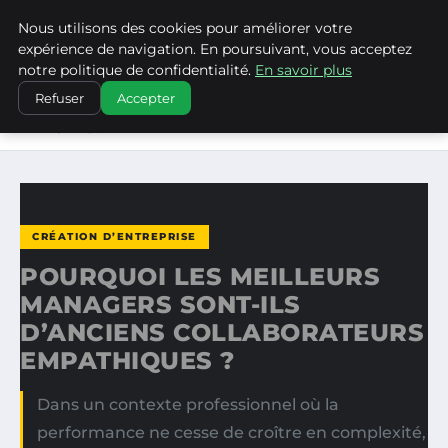
Nous utilisons des cookies pour améliorer votre
WP CAPE
expérience de navigation. En poursuivant, vous acceptez
notre politique de confidentialité.
En savoir plus
ACCUEIL
CRÉATION D’ENTREPRISE
Refuser
Accepter
POURQUOI LES MEILLEURS MANAGERS SONT-ILS
D’ANCIENS…
CRÉATION D’ENTREPRISE
POURQUOI LES MEILLEURS
MANAGERS SONT-ILS
D’ANCIENS COLLABORATEURS
EMPATHIQUES ?
Dans un contexte professionnel où la
performance ne cesse de croître en complexité,