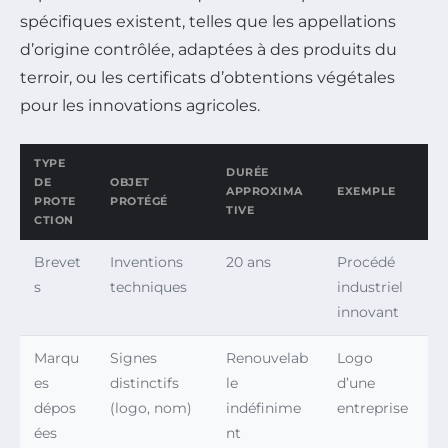
spécifiques existent, telles que les appellations
d’origine contrôlée, adaptées à des produits du
terroir, ou les certificats d’obtentions végétales
pour les innovations agricoles.
TYPE
DURÉE
DE
OBJET
APPROXIMA
EXEMPLE
PROTE
PROTÉGÉ
TIVE
CTION
Brevet
Inventions
20 ans
Procédé
s
techniques
industriel
innovant
Marqu
Signes
Renouvelab
Logo
es
distinctifs
le
d’une
dépos
(logo, nom)
indéfinime
entreprise
ées
nt