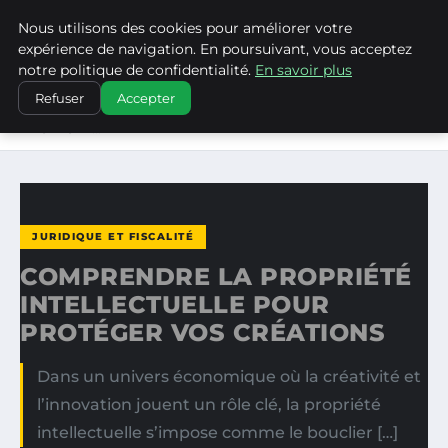
Nous utilisons des cookies pour améliorer votre
WP CAPE
expérience de navigation. En poursuivant, vous acceptez
notre politique de confidentialité.
En savoir plus
ACCUEIL
JURIDIQUE ET FISCALITÉ
Refuser
Accepter
COMPRENDRE LA PROPRIÉTÉ INTELLECTUELLE POUR
PROTÉGER…
JURIDIQUE ET FISCALITÉ
COMPRENDRE LA PROPRIÉTÉ
INTELLECTUELLE POUR
PROTÉGER VOS CRÉATIONS
Dans un univers économique où la créativité et
l’innovation jouent un rôle clé, la propriété
intellectuelle s’impose comme le bouclier […]