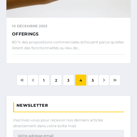
10 DÉCEMBRE 2025
OFFERINGS
80 % des propositions commerciales échouent parce qu'elles
listent des fonctionnalités au lieu de…
1
2
3
4
5
NEWSLETTER
Inscrivez-vous pour recevoir nos derniers articles
directement dans votre boîte mail.